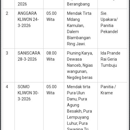
2026
Berangbang
2
ANGGARA
05.00
Mendak Tirta
Sie.
KLIWON 24-
Wita
Mdang
Upakara/
3-2026
Kamulan,
Panitia
Dalem
Pekandel
Blambangan
Ring Jawi.
3
SANISCARA
08.00
Piuning Karya,
Ida Prande
28-3-2026
Wita
Dewasa
Rai Geria
Nanceb, Ngias
Tumbuju
wangunan,
Negdeg beras
4
SOMO
05.00
Mendak tirta
Panitia /
KLIWON 30-
Wita
Pura Ulun
Krame
3-2026
Danu, Pura
Agung
Besakih, Pura
Lempuyang
Luhur, Pura
Swagina Tri