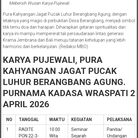
Mebersih Wusan Karya Pujewali
.
Pura Kahyangan Jagat Pucak Luhur Berangbang Agung, dengan
letaknya yang magis di perbukitan Desa Berangbang, menjadi simbol
titik temu doa dan harapan. Diharapkan getaran spiritualitas dari
karya ini mampu mempererat tali persaudaraan lintas generasi
Krama Jembrana dan Bali menuju tatanan kehidupan yang lebih
harmonis dan berkelanjutan. (Redaksi-MBO)
KARYA PUJEWALI,
PURA
KAHYANGAN JAGAT PUCAK
LUHUR BERANGBANG AGUNG.
PURNAMA KADASA WRASPATI 2
APRIL 2026
NO
TANGGAL
WAKTU
KEGIATAN
PELAKSANA
1
RADITE
10.00
Seminar
Panitia/
PON 22-3-
Wita
Sejarah
Undangan