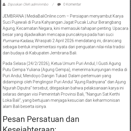
Diposkan Oleh:adminmbo
0 Komentar
JEMBRANA | MediaBaliOnline.com – Persiapan menyambut Karya
Suci Pujewali di Pura Kahyangan Jagat Pucak Luhur Berangbang
Agung, Kecamatan Negara, kini memasuki tahapan penting. Upacara
besar yang dijadwalkan mencapai puncaknya pada hari suci
Purnama Kadasa
, Wraspati 2 April 2026 mendatang ini, dirancang
sebagai bentuk implementasi nyata dari penguatan nilai-nilai tradisi
dan budaya di Kabupaten Jembrana Bali.
Pada Selasa (24/2/2026), Ketua Umum Puri Andul, I Gusti Agung
Putu Gempa Yuliana (Agung Gempa), menerima kunjungan media di
Puri Andul, Mendoyo Dangin Tukad. Dalam pertemuan yang
didampingi oleh Penglingsir Puri Andul “Ajung Radnyana” dan Ajung
Ngurah Diputra” tersebut, ditegaskan bahwa pelaksanaan karya ini
selaras dengan visi Pemerintah Provinsi Bali, “Nangun Sat Kerthi
Loka Bali”, yang bertujuan menjaga kesucian dan keharmonisan
alam Bali beserta isinya.
Pesan Persatuan dan
Kesejahteraan: