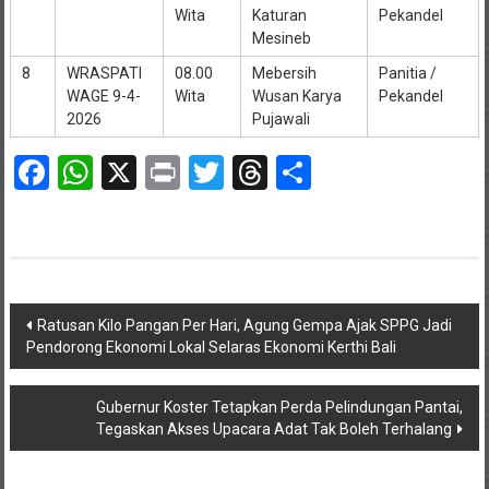
Wita
Katuran
Pekandel
Mesineb
8
WRASPATI
08.00
Mebersih
Panitia /
WAGE 9-4-
Wita
Wusan Karya
Pekandel
2026
Pujawali
Facebook
WhatsApp
X
Print
Twitter
Threads
Share
Navigasi
Ratusan Kilo Pangan Per Hari, Agung Gempa Ajak SPPG Jadi
Pendorong Ekonomi Lokal Selaras Ekonomi Kerthi Bali
pos
Gubernur Koster Tetapkan Perda Pelindungan Pantai,
Tegaskan Akses Upacara Adat Tak Boleh Terhalang