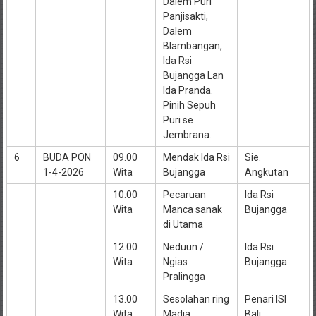
Dalem Puri
Panjisakti,
Dalem
Blambangan,
Ida Rsi
Bujangga Lan
Ida Pranda.
Pinih Sepuh
Puri se
Jembrana.
6
BUDA PON
09.00
Mendak Ida Rsi
Sie.
1-4-2026
Wita
Bujangga
Angkutan
10.00
Pecaruan
Ida Rsi
Wita
Manca sanak
Bujangga
di Utama
12.00
Neduun /
Ida Rsi
Wita
Ngias
Bujangga
Pralingga
13.00
Sesolahan ring
Penari ISI
Wita
Madia
Bali