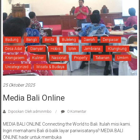
Badung
Bangli
Berita
Buleleng
Daerah
Denpasar
Desa Adat
Gianyar
Hobis
Iptek
Jembrana
Klungkung
Krangasem
Kuliner
Nasional
Property
Tabanan
Umkm
Uncategorized
Wisata & Budaya
25 Oktober 2025
Media Bali Online
Diposkan Oleh:adminmbo
0 Komentar
MEDIA BALI ONLINE Connecting the World to Bali. Itulah misi kami.
Ingin memahami Bali di balik layar pariwisatanya? MEDIA BALI
ONLINE hadir untuk membuka