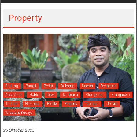
Property
Badung
Bangli
Berita
Buleleng
Daerah
Denpasar
Desa Adat
Hobis
Iptek
Jembrana
Klungkung
Krangasem
Kuliner
Nasional
Profile
Property
Tabanan
Umkm
Wisata & Budaya
26 Oktober 2025