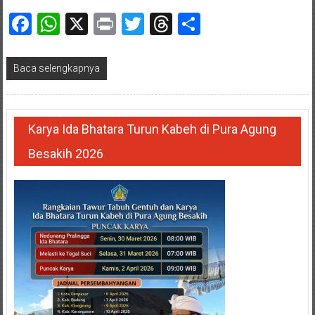
Facebook
WhatsApp
X
Print
Twitter
Threads
Share
Baca selengkapnya
Karya Ida Bhatara Turun Kabeh di Pura Agung
Besakih 2026