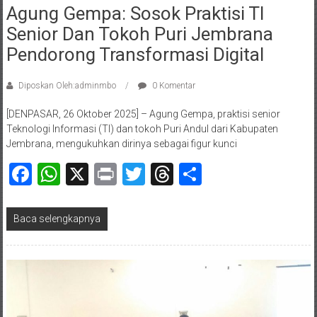
Agung Gempa: Sosok Praktisi TI
Senior Dan Tokoh Puri Jembrana
Pendorong Transformasi Digital
Diposkan Oleh:adminmbo
0 Komentar
[DENPASAR, 26 Oktober 2025] – Agung Gempa, praktisi senior
Teknologi Informasi (TI) dan tokoh Puri Andul dari Kabupaten
Jembrana, mengukuhkan dirinya sebagai figur kunci
Facebook
WhatsApp
X
Print
Twitter
Threads
Share
Baca selengkapnya