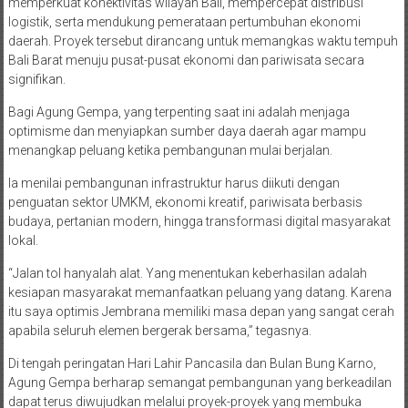
memperkuat konektivitas wilayah Bali, mempercepat distribusi
logistik, serta mendukung pemerataan pertumbuhan ekonomi
daerah. Proyek tersebut dirancang untuk memangkas waktu tempuh
Bali Barat menuju pusat-pusat ekonomi dan pariwisata secara
signifikan.
Bagi Agung Gempa, yang terpenting saat ini adalah menjaga
optimisme dan menyiapkan sumber daya daerah agar mampu
menangkap peluang ketika pembangunan mulai berjalan.
Ia menilai pembangunan infrastruktur harus diikuti dengan
penguatan sektor UMKM, ekonomi kreatif, pariwisata berbasis
budaya, pertanian modern, hingga transformasi digital masyarakat
lokal.
“Jalan tol hanyalah alat. Yang menentukan keberhasilan adalah
kesiapan masyarakat memanfaatkan peluang yang datang. Karena
itu saya optimis Jembrana memiliki masa depan yang sangat cerah
apabila seluruh elemen bergerak bersama,” tegasnya.
Di tengah peringatan Hari Lahir Pancasila dan Bulan Bung Karno,
Agung Gempa berharap semangat pembangunan yang berkeadilan
dapat terus diwujudkan melalui proyek-proyek yang membuka