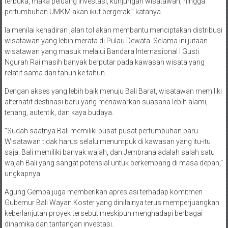
terbuka, maka peluang investasi, kunjungan wisatawan, hingga
pertumbuhan UMKM akan ikut bergerak,” katanya.
Ia menilai kehadiran jalan tol akan membantu menciptakan distribusi
wisatawan yang lebih merata di Pulau Dewata. Selama ini jutaan
wisatawan yang masuk melalui Bandara Internasional I Gusti
Ngurah Rai masih banyak berputar pada kawasan wisata yang
relatif sama dari tahun ke tahun.
Dengan akses yang lebih baik menuju Bali Barat, wisatawan memiliki
alternatif destinasi baru yang menawarkan suasana lebih alami,
tenang, autentik, dan kaya budaya.
“Sudah saatnya Bali memiliki pusat-pusat pertumbuhan baru.
Wisatawan tidak harus selalu menumpuk di kawasan yang itu-itu
saja. Bali memiliki banyak wajah, dan Jembrana adalah salah satu
wajah Bali yang sangat potensial untuk berkembang di masa depan,”
ungkapnya.
Agung Gempa juga memberikan apresiasi terhadap komitmen
Gubernur Bali Wayan Koster yang dinilainya terus memperjuangkan
keberlanjutan proyek tersebut meskipun menghadapi berbagai
dinamika dan tantangan investasi.