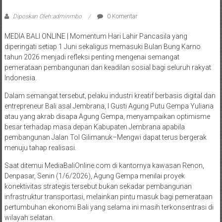
Diposkan Oleh:adminmbo
0 Komentar
MEDIA BALI ONLINE | Momentum Hari Lahir Pancasila yang
diperingati setiap 1 Juni sekaligus memasuki Bulan Bung Karno
tahun 2026 menjadi refleksi penting mengenai semangat
pemerataan pembangunan dan keadilan sosial bagi seluruh rakyat
Indonesia.
Dalam semangat tersebut, pelaku industri kreatif berbasis digital dan
entrepreneur Bali asal Jembrana, I Gusti Agung Putu Gempa Yuliana
atau yang akrab disapa Agung Gempa, menyampaikan optimisme
besar terhadap masa depan Kabupaten Jembrana apabila
pembangunan Jalan Tol Gilimanuk–Mengwi dapat terus bergerak
menuju tahap realisasi.
Saat ditemui MediaBaliOnline.com di kantornya kawasan Renon,
Denpasar, Senin (1/6/2026), Agung Gempa menilai proyek
konektivitas strategis tersebut bukan sekadar pembangunan
infrastruktur transportasi, melainkan pintu masuk bagi pemerataan
pertumbuhan ekonomi Bali yang selama ini masih terkonsentrasi di
wilayah selatan.