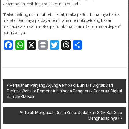
kesempatan lebih luas bagi seluruh daerah.
“Kalau Bali ingin tumbuh lebih kuat, maka pertumbuhannya harus
merata. Dan saya percaya Jembrana memiliki peluang besar
menjadi salah satu motor pertumbuhan baru Bali di masa depan,”
pungkasnya.
Facebook
WhatsApp
X
Print
Twitter
Threads
Share
Navigasi
Perjalanan Panjang Agung Gempa di Dunia IT Digital: Dari
Perintis Website Pemerintah hingga Penggerak Generasi Digital
pos
dan UMKM Bali
AI Telah Mengubah Dunia Kerja. Sudahkah SDM Bali Siap
Menghadapinya?